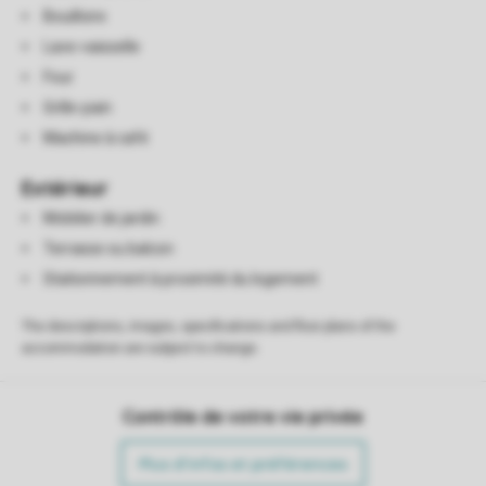
Bouilloire
Lave-vaisselle
Four
Grille-pain
Machine à café
Extérieur
Mobilier de jardin
Terrasse ou balcon
Stationnement à proximité du logement
The descriptions, images, specifications and floor plans of the
accommodation are subject to change.
Contrôle de votre vie privée
Plus d’infos et préférences