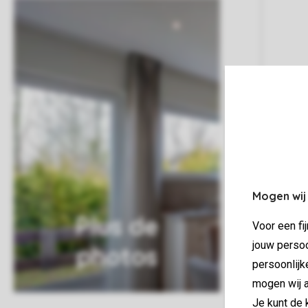
Mogen wij
Plus de
Voor een fi
jouw persoo
photos
persoonlijk
mogen wij a
Je kunt de 