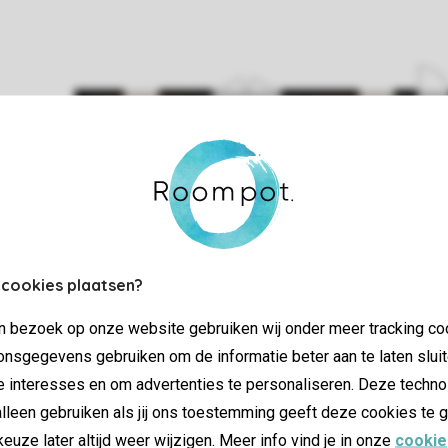
 cookies plaatsen?
jn bezoek op onze website gebruiken wij onder meer tracking co
nsgegevens gebruiken om de informatie beter aan te laten sluit
e interesses en om advertenties te personaliseren. Deze techno
lleen gebruiken als jij ons toestemming geeft deze cookies te g
keuze later altijd weer wijzigen. Meer info vind je in onze
cookie