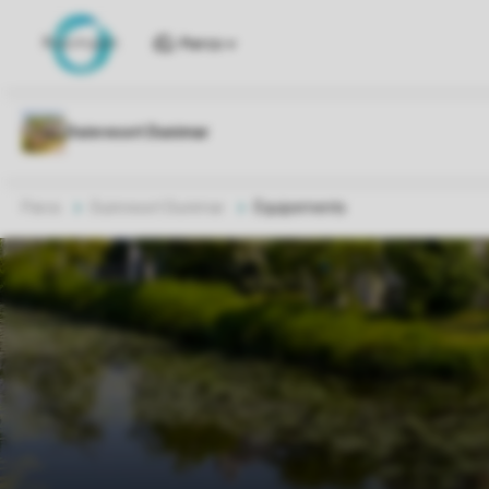
Parcs
Parcs
Duinresort Dunimar
Équipements