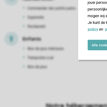
jouw persoo
Commander des petits pains
persoonlijk
mogen wij a
Supérette
Je kunt de 
Restaurant
policy
en
p
Enfants
Alle coo
Aire de jeux intérieure
Trampoline à air
Aire de jeux