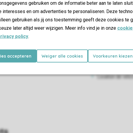
nsgegevens gebruiken om de informatie beter aan te laten sluit
Table de tennis
e interesses en om advertenties te personaliseren. Deze techno
lleen gebruiken als jij ons toestemming geeft deze cookies te g
Sports nautiq
keuze later altijd weer wijzigen. Meer info vind je in onze
cookie
rivacy policy
.
Possibilités de 
Location
kies accepteren
Weiger alle cookies
Voorkeuren kiezen
Location de vélo 
Location de vélo