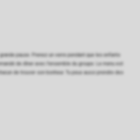
ne grande pause. Prenez un verre pendant que les enfants
commandé de dîner avec l'ensemble du groupe. Le menu est
chacun de trouver son bonheur. Tu peux aussi prendre des