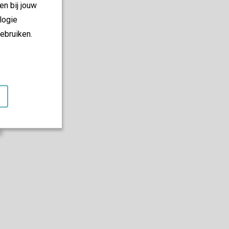
en bij jouw
logie
ebruiken.
ues
pêche
électrique
s