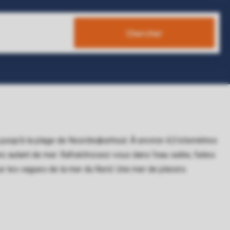
Chercher
 jusqu'à la plage de Noordwijkerhout. À environ 4,5 kilomètres
nc autant de mer. Rafraîchissez-vous dans l'eau salée, faites
r les vagues de la mer du Nord. Une mer de plaisirs