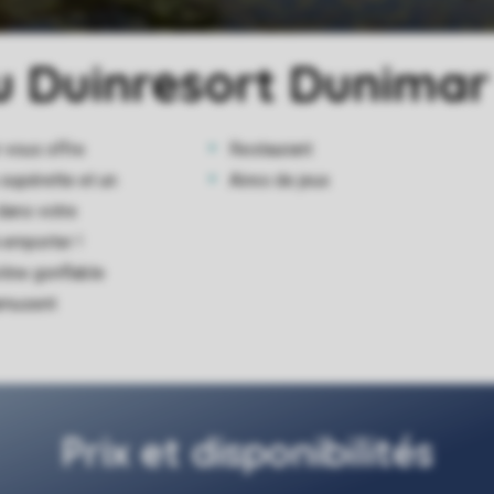
 Duinresort Dunimar
 vous offre
Restaurant
 supérette et un
Aires de jeux
dans votre
emporter !
line gonflable
'amusent
Prix et disponibilités