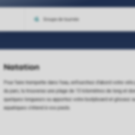
Natation
Pour faire trempette dans l'eau, enfourchez d'abord votre vélo
du parc, tu trouveras une plage de 13 kilomètres de long et do
quelques longueurs ou apportez votre bodyboard et glissez su
aquatiques s'étend à vos pieds.