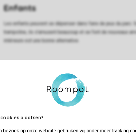
Enfants
Les enfants peuvent se dépenser dans l'aire de jeux du parc. S
trampoline, ils s'amusent beaucoup et se font de nouveaux amis.
intérieure est une bonne alternative.
 cookies plaatsen?
jn bezoek op onze website gebruiken wij onder meer tracking co
Sports et jeux