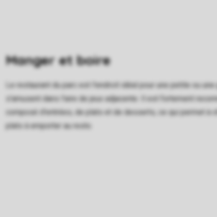
Manger et boire
Le restaurant du parc est l'endroit idéal pour une petite ou u
s'amusent dans l'aire de jeux adjacente. Il est fortement re
composé d'entrées, de plats et de desserts, ce qui permet à 
plats à emporter au resto.