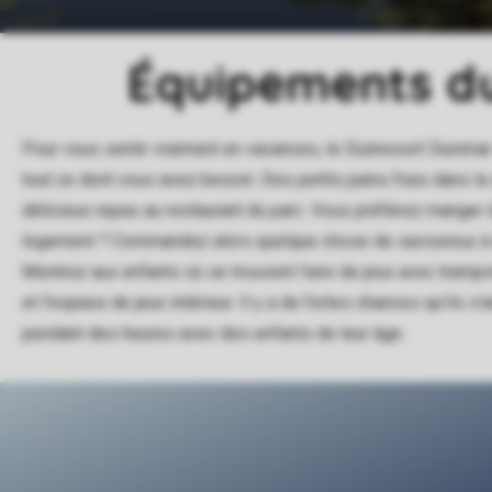
Équipements du
Pour vous sentir vraiment en vacances, le Duinresort Dunimar
tout ce dont vous avez besoin. Des petits pains frais dans la
délicieux repas au restaurant du parc. Vous préférez manger 
logement ? Commandez alors quelque chose de savoureux à 
Montrez aux enfants où se trouvent l'aire de jeux avec trampo
et l'espace de jeux intérieur. Il y a de fortes chances qu'ils s
pendant des heures avec des enfants de leur âge.