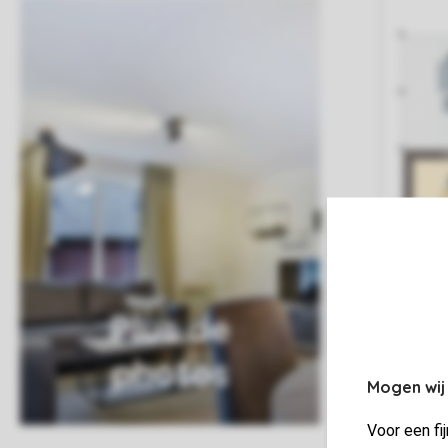
Plus de
photos
Mogen wij
Voor een fi