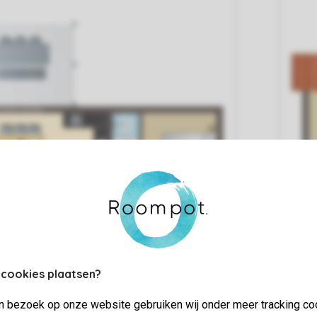
 cookies plaatsen?
jn bezoek op onze website gebruiken wij onder meer tracking co