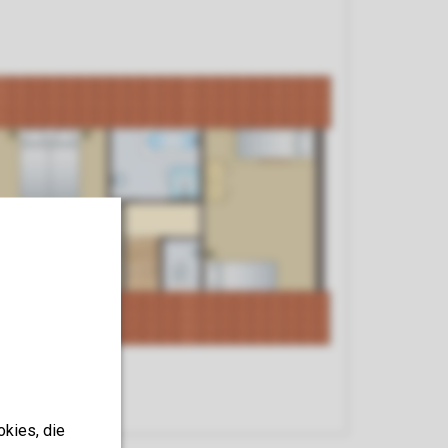
okies, die