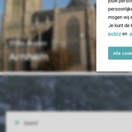
jouw persoo
persoonlijk
mogen wij a
Je kunt de 
policy
en
p
29 km du parc
Arnhem
Alle coo