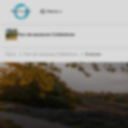
Parcs
Parcs
Parc de vacances Coldenhove
Environs