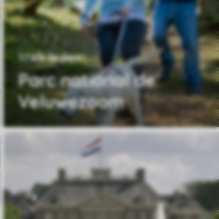
17 km du parc
Parc national de
Veluwezoom