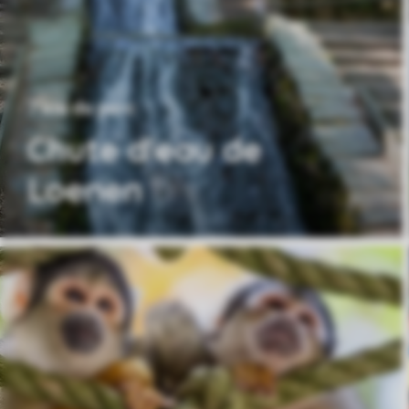
7 km du parc
Chute d'eau de
Loenen