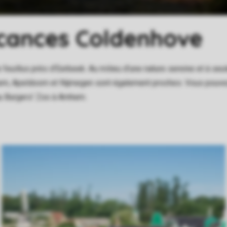
acances Coldenhove
 feuillus près d'Eerbeek. Au milieu d'une nature sereine et à se
em, Apeldoorn et Nijmegen sont également proches. Vous pouve
u Burgers' Zoo à Arnhem.