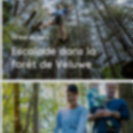
19 km du parc
Escalade dans la
forêt de Veluwe