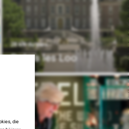
28 km du parc
Palais les Loo
okies, die