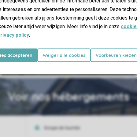
nsgegevens gebruiken om de informatie beter aan te laten sluit
e interesses en om advertenties te personaliseren. Deze techno
lleen gebruiken als jij ons toestemming geeft deze cookies te g
keuze later altijd weer wijzigen. Meer info vind je in onze
cookie
27 km du parc
rivacy policy
.
La plus petite ville des
Pays-Bas
kies accepteren
Weiger alle cookies
Voorkeuren kiezen
Voir nos hébergements