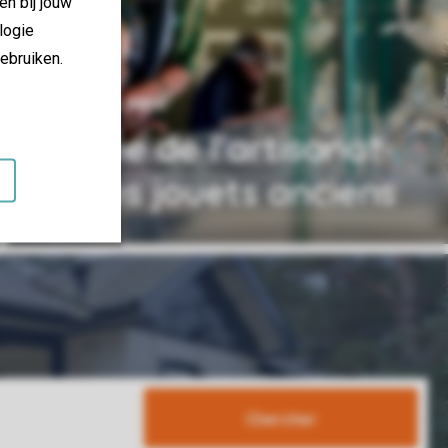
en bij jouw
logie
ebruiken.
50 km du parc
Musée de l'artisanat
et des jouets anciens
Chercher