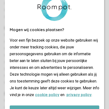
Coffre-fort (gratuit)
Interdiction de fumer
Animaux non admis
Chambre(s) à coucher
Mogen wij cookies plaatsen?
Nombre de chambres: 4
Voor een fijn bezoek op onze website gebruiken wij
Chambres au RDC: 1
onder meer tracking cookies, die jouw
Chambres à l'étage: 3
persoonsgegevens gebruiken om de informatie
Chambre au RDC
beter aan te laten sluiten bij jouw persoonlijke
De lits simples: 8
interesses en om advertenties te personaliseren.
Lits Auping
Deze technologie mogen wij alleen gebruiken als jij
TV dans une chambre à coucher
ons toestemming geeft deze cookies te gebruiken.
Couettes et oreillers une personne
Je kunt de keuze later altijd weer wijzigen. Meer info
Salon/salle à manger
vind je in onze
cookie policy
en
privacy policy
.
Coin salon
Salle à manger