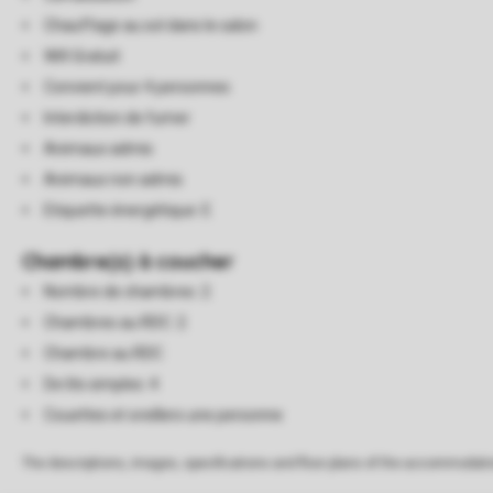
Chauffage au sol dans le salon
Wifi Gratuit
Convient pour 4 personnes
Interdiction de fumer
Animaux admis
Animaux non admis
Etiquette énergétique: E
Chambre(s) à coucher
Nombre de chambres: 2
Chambres au RDC: 2
Chambre au RDC
De lits simples: 4
Couettes et oreillers une personne
The descriptions, images, specifications and floor plans of the accommodati