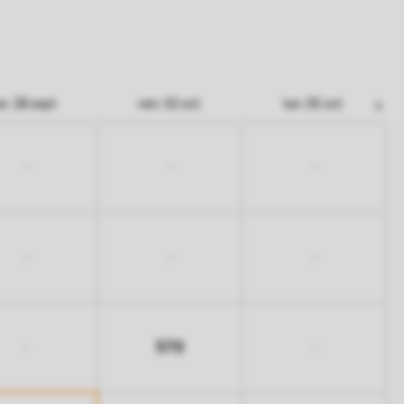
un. 28 sept.
ven. 02 oct.
lun. 05 oct.
-
-
-
-
-
-
570
-
-