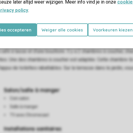
keuze later altijd weer wijzigen. Meer info vind je in onze
cookie
rivacy policy
.
es
kies accepteren
Weiger alle cookies
Voorkeuren kiezen
séjour a un coin salon, une smart-TV et un coin repas. La cuisine
café à tasse et d'une bouilloire. Il y a 2 chambres à coucher, c
ettes. Une des chambres à coucher est adaptée. Cette chambre-là
appui de toilettes rabattables. Sur la terrasse dans le jardin, vo
Salon/salle à manger
Coin salon
Salle à manger
TV avec Chromecast
Installations sanitaires