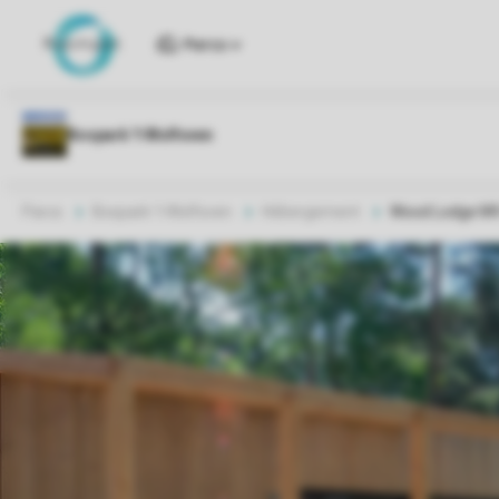
Parcs
Parcs
Bospark 't Wolfsven
Hébergement
Wood Lodge MV