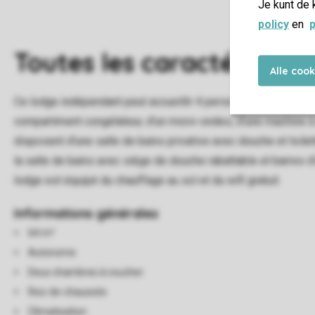
Je kunt de 
policy
en
p
Toutes
les caractéristiqu
Alle coo
Ce lodge indépendant peut accueillir 4 personnes. La salle de 
compartiment congélateur, d'un micro-ondes, d'une machine à 
disposent d'une salle de bains privative avec douche et toil
la salle de bains avec siège de douche rabattable et barres d'
lodge est équipé du chauffage au sol et du wifi gratuit.
Informations générales
64 m²
Autonome
Deux chambres à coucher
Rez-de-chaussée
Climatisation