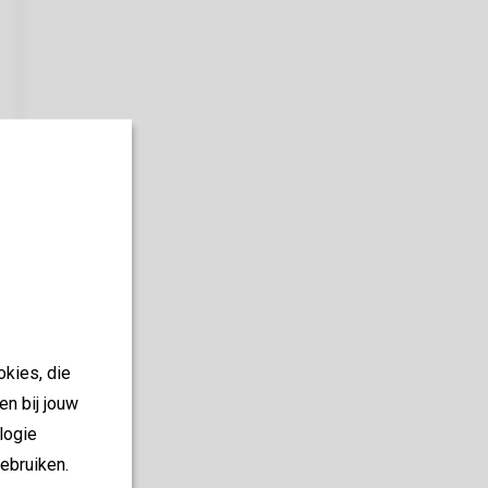
okies, die
en bij jouw
logie
ebruiken.