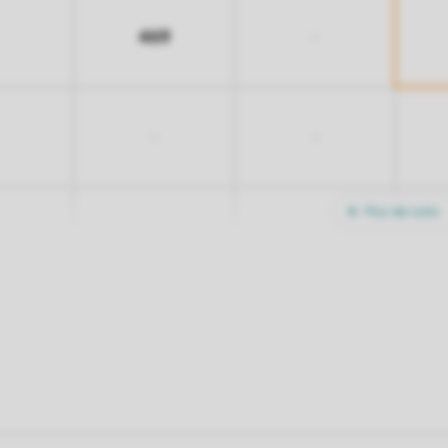
469
-
-
-
Plus de nuits