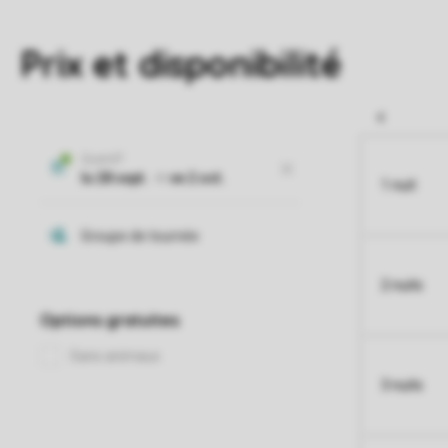
Prix et disponibilité
1 nuit
2 nuits
3 nuits