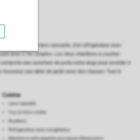
 est équipée d'un lave-vaisselle, d'un réfrigérateur avec
hacune avec 2 lits simples. Les deux chambres à coucher
 comporte une ouverture de porte extra large pour accéder à
us trouverez une table de jardin avec des chaises. Tout le
Cuisine
Lave-vaisselle
Four à micro-ondes
Bouilloire
Réfrigérateur avec congélateur
Machine à café adaptée aux tasses (Nespresso)