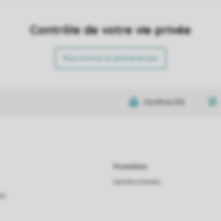
Contrôle de votre vie privée
Plus d’infos et préférences
Certificat SSL
Promotions
Dernière minutes
as