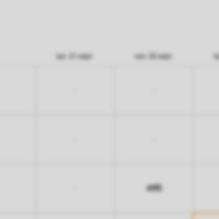
lun. 21 sept.
ven. 25 sept.
l
-
-
-
-
495
-