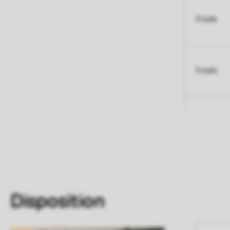
4 nuits
5 nuits
Disposition