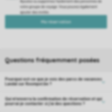
Ajoutez ou supprimez facilement des personnes de
votre groupe de voyage. Vous pouvez également
ajouter des invités.
Ma réservation
Pourquoi est-ce que je vois des parcs de vacances
Landal sur Roompot.be ?
Qui m'enverra la confirmation de réservation et qui
pourrai-je contacter si j'ai des questions ?