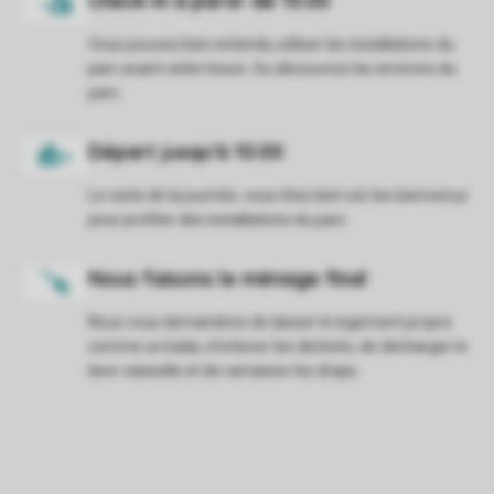
Vous pouvez bien entendu utiliser les installations du
parc avant cette heure. Ou découvrez les environs du
parc.
Le reste de la journée, vous êtes bien sûr les bienvenus
pour profiter des installations du parc.
Nous vous demandons de laisser le logement propre
comme un balai, d'enlever les déchets, de décharger le
lave-vaisselle et de ramasser les draps.