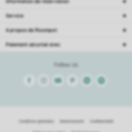
Information de réservation
Service
A propos de Roompot
Paiement sécurisé avec
Follow Us
Facebook
Instagram
Youtube
Pinterest
Linkedin
Spotify
Conditions générales
Avertissement
Confidentialité