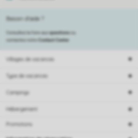
Besoin d’aide ?
Consultez la foire aux
questions
ou
contactez notre
Contact Center
.
Villages de vacances
Type de vacances
Campings
Hébergement
Promotions