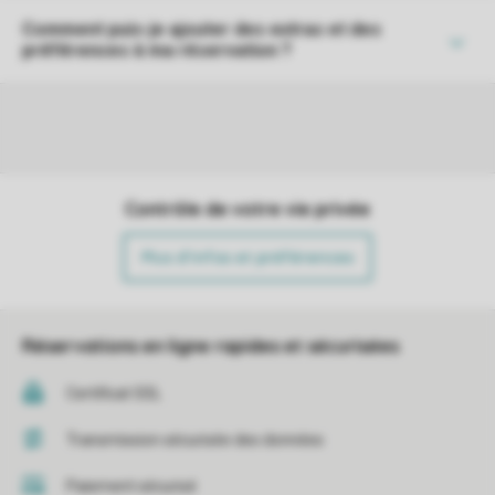
Comment puis-je ajouter des extras et des
préférences à ma réservation ?
Contrôle de votre vie privée
Plus d’infos et préférences
Réservations en ligne rapides et sécurisées
Certificat SSL
Transmission sécurisée des données
Paiement sécurisé