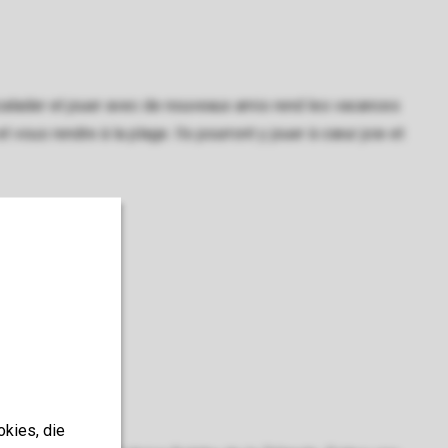
calader et jouer avec de nouveaux amis rend les vacances
 vous rendre à la plage. Ils pourront y jouer à cœur joie et
okies, die