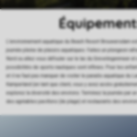
Équipement
L'environnement aquatique du Beach Resort Brouwersdam est
journée pleine de plaisirs aquatiques. Faites un plongeon raf
Nord ou allez vous défouler sur le lac du Grevelingenmeer e
possibilités de sports nautiques sont infinies. Pour les enfants
et il ne faut pas manquer de visiter le paradis aquatique du 
Kamperland (en tant que client, vous y avez accès gratuitemen
explorez la diversité des environs. Terminez la journée par un
des agréables pavillons (de plage) et restaurants des environ