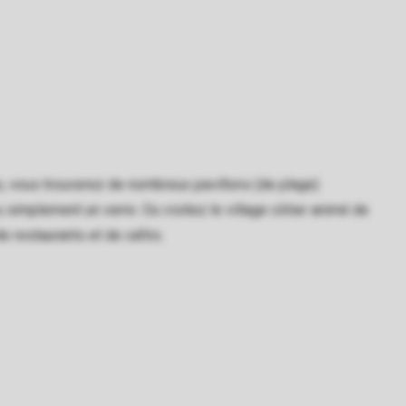
s, vous trouverez de nombreux pavillons (de plage)
 simplement un verre. Ou visitez le village côtier animé de
e restaurants et de cafés.