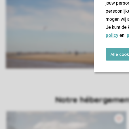
jouw persoo
persoonlijk
mogen wij a
Je kunt de 
policy
en
p
Alle coo