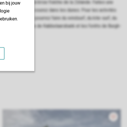
 et vous sentez la brise fraîche de la Zélande. Faites une
en bij jouw
7 kilomètres, ou courez dans les dunes. Pour les activités
logie
rsdam, où vous pourrez faire du windsurf, du kite-surf, du
ebruiken.
la réserve naturelle de Kabbelaarsbank et les forêts de Burgh-