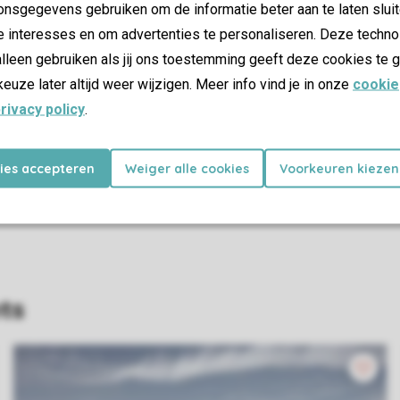
Depuis votre lodge de luxe, vous êtes directement sur la plage
nsgegevens gebruiken om de informatie beter aan te laten sluit
promenade sur la plage de sable de Renesse, qui s'étend sur 1
e interesses en om advertenties te personaliseren. Deze techno
nautiques, rendez-vous au lac du Grevelingenmeer ou au Brouwe
lleen gebruiken als jij ons toestemming geeft deze cookies te g
kayak et de la voile. Louez un vélo dans le parc et découvrez 
keuze later altijd weer wijzigen. Meer info vind je in onze
cookie
Haamstede.
rivacy policy
.
kies accepteren
Weiger alle cookies
Voorkeuren kiezen