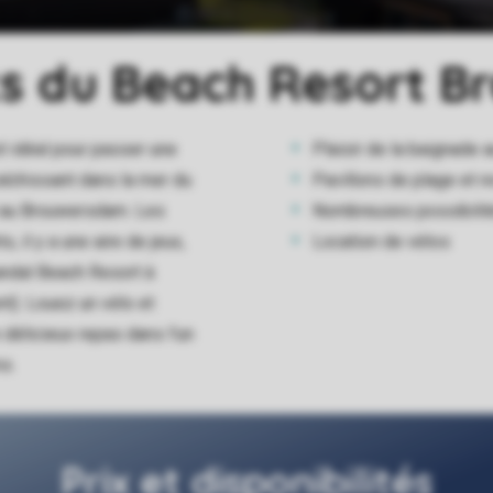
s du Beach Resort 
 idéal pour passer une
Plaisir de la baignade
raîchissant dans la mer du
Pavillons de plage et r
t au Brouwersdam. Les
Nombreuses possibilit
, il y a une aire de jeux,
Location de vélos
Landal Beach Resort à
t). Louez un vélo et
 délicieux repas dans l'un
s.
Prix et disponibilités