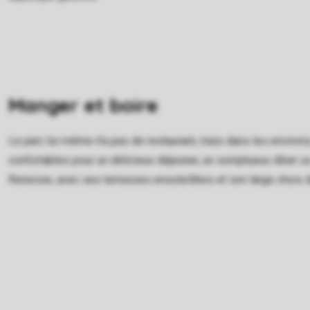
Manger et boire
Le parc lui-même n'a pas de restaurant, mais dans les environ
confortables pour un délicieux déjeuner, un somptueux dîner ou
Renesse, avec ses terrasses ensoleillées et son large choix d