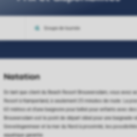
Natation
En tant que client du Beach Resort Brouwersdam, vous avez a
Resort à Kamperland, à seulement 25 minutes de route. La pis
63 mètres et d'une baignoire pour bébé pour enfants avec des
Brouwersdam est le point de départ idéal pour une baignade ra
Grevelingenmeer et la mer du Nord à proximité, les possibilit
aquatique garantie.