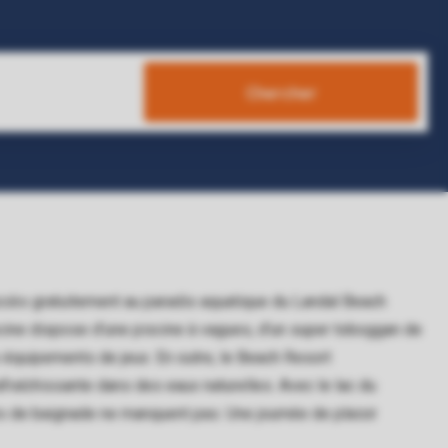
Chercher
ccès gratuitement au paradis aquatique du Landal Beach
cine dispose d’une piscine à vagues, d'un super toboggan de
 équipements de jeux. En outre, le Beach Resort
fraîchissante dans des eaux naturelles. Avec le lac du
és de baignade ne manquent pas. Une journée de plaisir