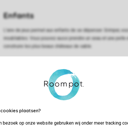
Enfants
L'aire de jeux permet aux enfants de se dépenser. Grimper, es
inoubliables. Vous pouvez aussi prendre un seau et une pelle et
construire les plus beaux châteaux de sable.
 cookies plaatsen?
Sports et jeu
jn bezoek op onze website gebruiken wij onder meer tracking co