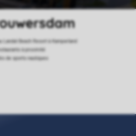
Brouwersdam
 au Landal Beach Resort à Kamperland
estaurants à proximité
és de sports nautiques