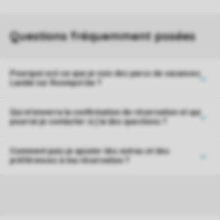
Pourquoi est-ce que je vois des parcs de vacances
Landal sur Roompot.be ?
Qui m'enverra la confirmation de réservation et qui
pourrai-je contacter si j'ai des questions ?
Comment puis-je ajouter des extras et des
préférences à ma réservation ?