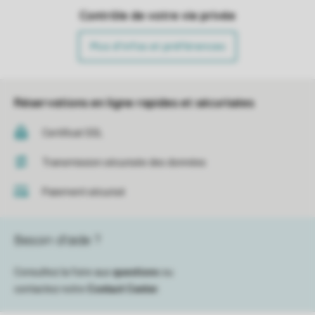
Contrôle de votre vie privée
Plus d’infos et préférences
Réservations en ligne rapides et sécurisées
Certificat SSL
Transmission sécurisée des données
Paiement sécurisé
Besoin d’aide ?
Consultez la foire aux
questions
ou
contactez notre
Contact Center
.