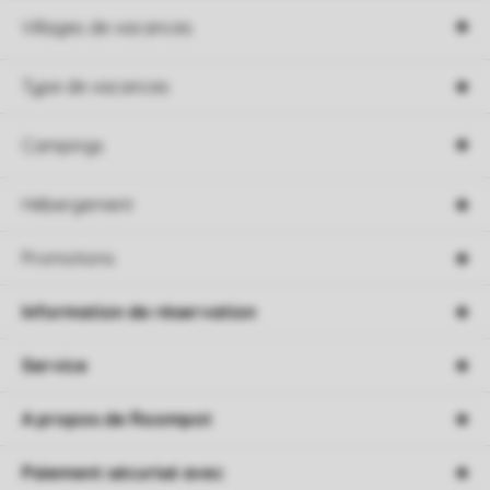
Villages de vacances
Type de vacances
Campings
Hébergement
Promotions
Information de réservation
Service
A propos de Roompot
Paiement sécurisé avec