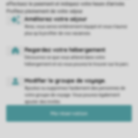
Ainsi, vous serez entièrement équipé et vous n'aurez
plus qu'à profiter de vos vacances.
Découvrez ce que vous attend dans votre
hébergement et où vous pouvez le trouver sur le parc.
Ajoutez ou supprimez facilement des personnes de
votre groupe de voyage. Vous pouvez également
ajouter des invités.
Ma réservation