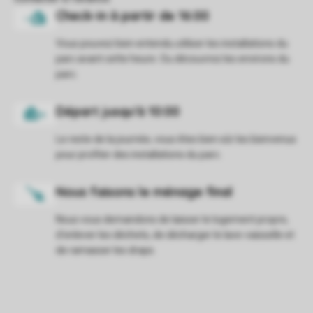
Vous pouvez bien entendu utiliser les installations du
parc avant cette heure. Ou découvrez les environs du
parc.
Le reste de la journée, vous êtes bien sûr les bienvenus
pour profiter des installations du parc.
Nous vous demandons de laisser le logement propre,
d'enlever les déchets, de décharger le lave-vaisselle et
de ramasser les draps.