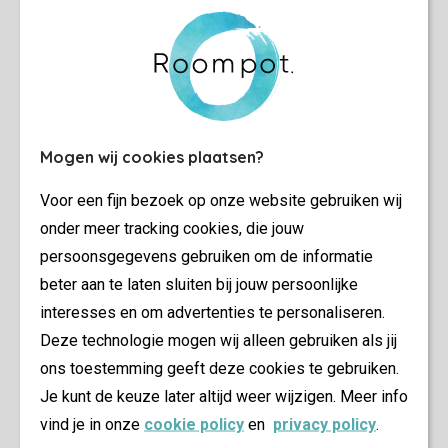
Mogen wij cookies plaatsen?
Voor een fijn bezoek op onze website gebruiken wij
onder meer tracking cookies, die jouw
persoonsgegevens gebruiken om de informatie
beter aan te laten sluiten bij jouw persoonlijke
interesses en om advertenties te personaliseren.
Deze technologie mogen wij alleen gebruiken als jij
ons toestemming geeft deze cookies te gebruiken.
Je kunt de keuze later altijd weer wijzigen. Meer info
vind je in onze
cookie policy
en
privacy policy
.