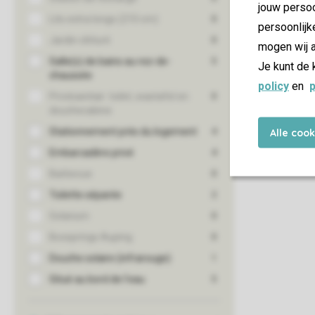
jouw persoo
persoonlijk
mogen wij a
Je kunt de 
policy
en
p
Alle coo