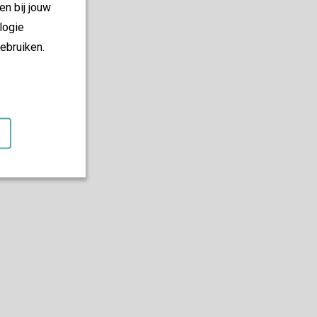
en bij jouw
logie
ebruiken.