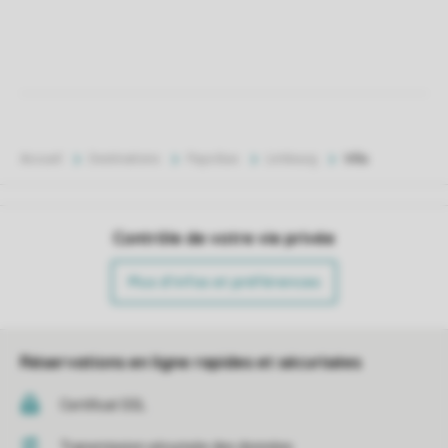
Accueil
Destinations
Pays-Bas
Limbourg
Villa
Contrôle de votre vie privée
Plus d’infos et préférences
Réservations en ligne rapides et sécurisées
Certificat SSL
Transmission sécurisée des données