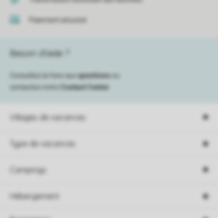
Paiement sécurisé
Besoin d’aide ?
Consultez la foire aux
questions
ou
contactez notre
Contact Center
.
Villages de vacances
Type de vacances
Campings
Hébergement