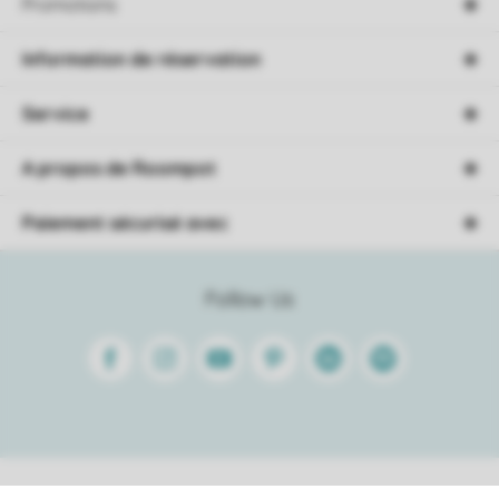
Promotions
Information de réservation
Service
A propos de Roompot
Paiement sécurisé avec
Follow Us
Facebook
Instagram
Youtube
Pinterest
Linkedin
Spotify