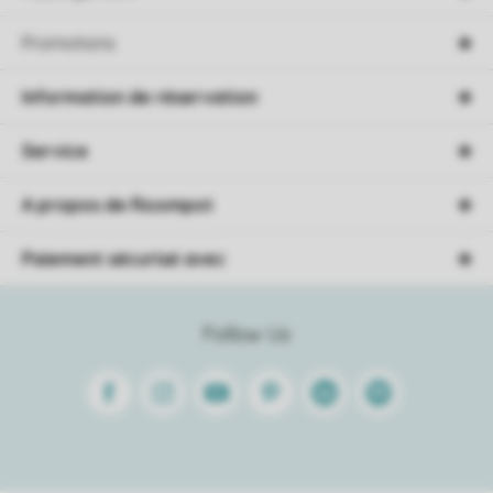
Promotions
Information de réservation
Service
A propos de Roompot
Paiement sécurisé avec
Follow Us
Facebook
Instagram
Youtube
Pinterest
Linkedin
Spotify