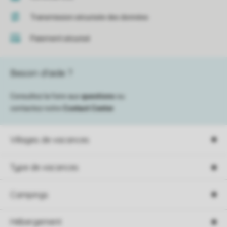
Transmission sécurisée des données
Paiement sécurisé
Besoin d’aide ?
Consultez la foire aux
questions
ou
contactez notre
Contact Center
.
Villages de vacances
Type de vacances
Campings
Hébergement