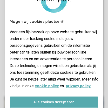
Mogen wij cookies plaatsen?
Voor een fijn bezoek op onze website gebruiken wij
onder meer tracking cookies, die jouw
persoonsgegevens gebruiken om de informatie
beter aan te laten sluiten bij jouw persoonlijke
interesses en om advertenties te personaliseren.
Deze technologie mogen wij alleen gebruiken als jij
ons toestemming geeft deze cookies te gebruiken.
Je kunt de keuze later altijd weer wijzigen. Meer info
vind je in onze
cookie policy
en
privacy policy
.
Alle cookies accepteren