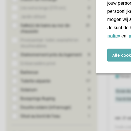
jouw persoo
persoonlijk
mogen wij a
Je kunt de 
policy
en
p
Alle coo