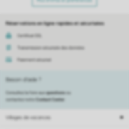
Plus d’infos et préférences
Réservations en ligne rapides et sécurisées
Certificat SSL
Transmission sécurisée des données
Paiement sécurisé
Besoin d’aide ?
Consultez la foire aux
questions
ou
contactez notre
Contact Center
.
Villages de vacances