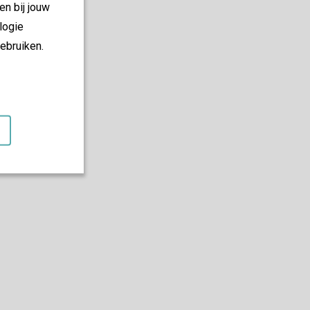
en bij jouw
logie
ebruiken.