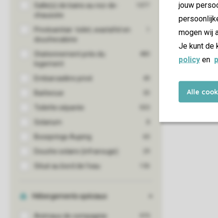
jouw persoo
persoonlijk
mogen wij a
Je kunt de 
policy
en
p
Alle coo