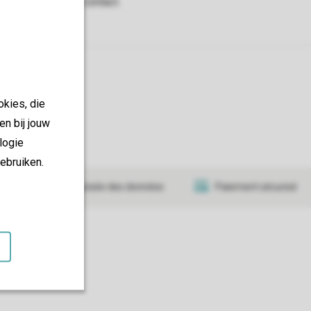
okies, die
en bij jouw
logie
ebruiken.
Transmission sécurisée des données
Paiement sécurisé