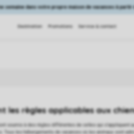
Une semaine dans votre propre maison de vacances à partir 
Destination
Promotions
Service & contact