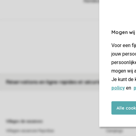
Mogen wij
Voor een fi
jouw persoo
persoonlijk
mogen wij a
Je kunt de 
Réservations en ligne rapides et sécurisées
policy
en
p
Alle coo
Villages de vacances
Campings
Villages vacances Pays-Bas
Campings