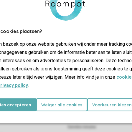
 cookies plaatsen?
Contrôle de votre vie privée
jn bezoek op onze website gebruiken wij onder meer tracking co
nsgegevens gebruiken om de informatie beter aan te laten sluit
Plus d’infos et préférences
e interesses en om advertenties te personaliseren. Deze techno
lleen gebruiken als jij ons toestemming geeft deze cookies te g
keuze later altijd weer wijzigen. Meer info vind je in onze
cookie
Certificat SSL
rivacy policy
.
kies accepteren
Weiger alle cookies
Voorkeuren kiezen
Promotions
Dernière minutes