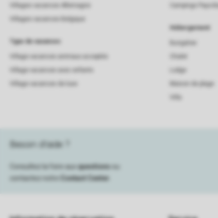
Villages vacances Allemagne
Campings Pays-B
Villages vacances Belgique
Hébergement
Type de vacances
Bungalow
Village vacances animaux acceptés
Chalet
Village vacances avec enfants
Lodge
Village vacances de luxe
Maison de plage
Villa
Besoin d’aide ?
Consultez la foire aux
questions
ou
contactez notre
Contact Center
.