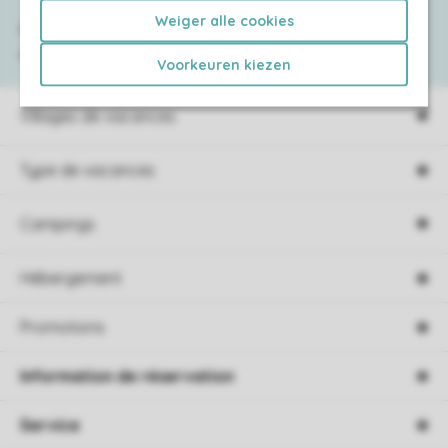
Weiger alle cookies
Consultez la foire aux
questions
ou
contactez notre
Contact Center
.
Voorkeuren kiezen
Villages de vacances
Type de vacances
Campings
Hébergement
Promotions
Information de réservation
Service