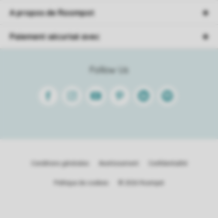
A propos de Roompot
Paiement sécurisé avec
Follow Us
Facebook
Instagram
Youtube
Pinterest
Linkedin
Spotify
Conditions générales
Avertissement
Confidentialité
Politique de cookies
© 2026 Roompot