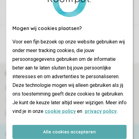
Mogen wij cookies plaatsen?
Contrôle de votre vie privée
Voor een fijn bezoek op onze website gebruiken wij
Plus d’infos et préférences
onder meer tracking cookies, die jouw
persoonsgegevens gebruiken om de informatie
beter aan te laten sluiten bij jouw persoonlijke
Réservations en ligne rapides et sécurisées
interesses en om advertenties te personaliseren.
Deze technologie mogen wij alleen gebruiken als jij
Certificat SSL
ons toestemming geeft deze cookies te gebruiken.
Transmission sécurisée des données
Je kunt de keuze later altijd weer wijzigen. Meer info
vind je in onze
cookie policy
en
privacy policy
.
Paiement sécurisé
Alle cookies accepteren
Besoin d’aide ?