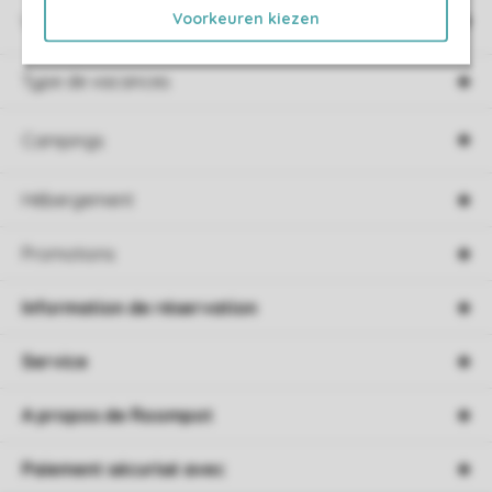
Voorkeuren kiezen
Villages de vacances
Type de vacances
Campings
Hébergement
Promotions
Information de réservation
Service
A propos de Roompot
Paiement sécurisé avec