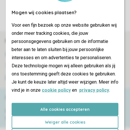
Contrôle de votre vie privée
Mogen wij cookies plaatsen?
Plus d’infos et préférences
Voor een fijn bezoek op onze website gebruiken wij
onder meer tracking cookies, die jouw
Réservations en ligne rapides et sécurisées
persoonsgegevens gebruiken om de informatie
beter aan te laten sluiten bij jouw persoonlijke
Certificat SSL
interesses en om advertenties te personaliseren.
Deze technologie mogen wij alleen gebruiken als jij
Transmission sécurisée des données
ons toestemming geeft deze cookies te gebruiken.
Paiement sécurisé
Je kunt de keuze later altijd weer wijzigen. Meer info
vind je in onze
cookie policy
en
privacy policy
.
Besoin d’aide ?
Alle cookies accepteren
Consultez la foire aux
questions
ou
contactez notre
Contact Center
.
Weiger alle cookies