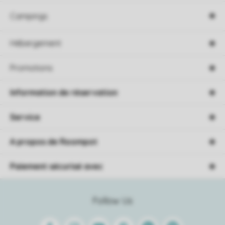
Campings
Hébergement
Promotions
Information de réservation
Service
A propos de Roompot
Paiement sécurisé avec
Follow Us
Facebook
Instagram
Youtube
Pinterest
Linkedin
Spotify