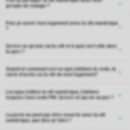
Puis-je partager la clé numérique avec mon
groupe de voyage ?
Puis-je ouvrir mon logement avec la clé numérique
?
Qu'est-ce qu'une carte-clé et à quoi sert-elle dans
le parc ?
Quand et comment est-ce que j'obtiens le code, la
carte d'accès ou la clé de mon logement?
Lorsque j'utilise la clé numérique, j'obtiens
toujours mon code PIN. Qu'est-ce qui ne va pas ?
La porte ne peut pas être ouverte avec la clé
numérique, que dois-je faire ?