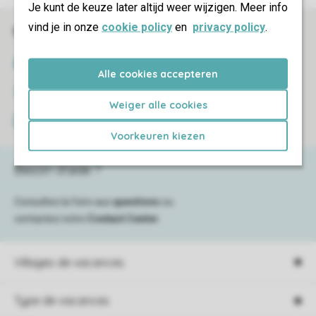
Je kunt de keuze later altijd weer wijzigen. Meer info
vind je in onze
cookie policy
en
privacy policy
.
Réservations en ligne rapides et sécurisées
Certificat SSL
Alle cookies accepteren
Transmission sécurisée des données
Weiger alle cookies
Paiement sécurisé
Voorkeuren kiezen
Besoin d’aide ?
Consultez la foire aux
questions
ou
contactez notre
Contact Center
.
Villages de vacances
Type de vacances