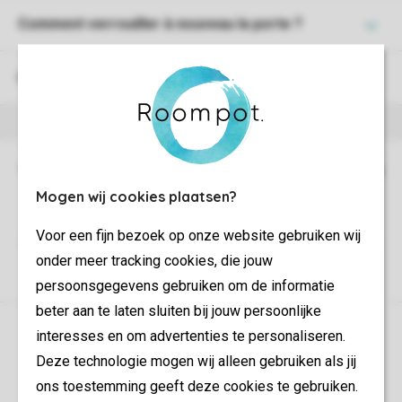
Comment verrouiller à nouveau la porte ?
Comment utiliser la clé numérique ?
Mogen wij cookies plaatsen?
Voor een fijn bezoek op onze website gebruiken wij
onder meer tracking cookies, die jouw
persoonsgegevens gebruiken om de informatie
beter aan te laten sluiten bij jouw persoonlijke
Contrôle de votre vie privée
interesses en om advertenties te personaliseren.
Deze technologie mogen wij alleen gebruiken als jij
Plus d’infos et préférences
ons toestemming geeft deze cookies te gebruiken.