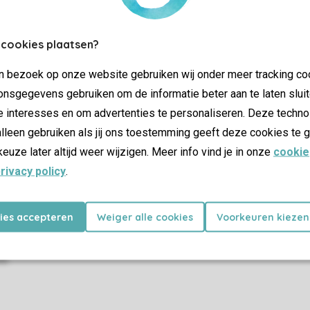
Contrôle de votre vie privée
 cookies plaatsen?
Plus d’infos et préférences
jn bezoek op onze website gebruiken wij onder meer tracking co
nsgegevens gebruiken om de informatie beter aan te laten sluit
e interesses en om advertenties te personaliseren. Deze techno
Certificat SSL
lleen gebruiken als jij ons toestemming geeft deze cookies te g
keuze later altijd weer wijzigen. Meer info vind je in onze
cookie
rivacy policy
.
kies accepteren
Weiger alle cookies
Voorkeuren kiezen
Promotions
Dernière minutes
as