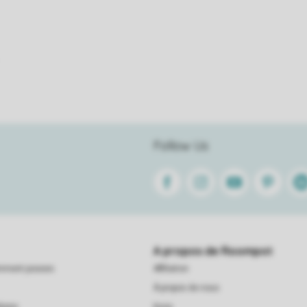
Follow Us
Facebook
Instagram
Youtube
Pinterest
Lin
A propos de Roompot
emment posees
Affiliation
À propos de nous