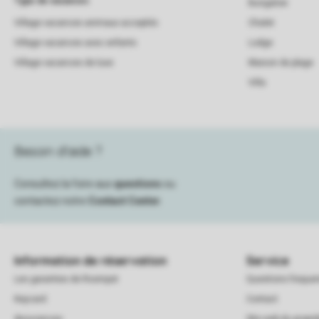
Type de vacances
Bungalow
Village vacances animaux acceptés
Chalet
Village vacances avec enfants
Lodge
Village vacances de luxe
Maison de plage
Villa
Besoin d’aide ?
Consultez la foire aux
questions
ou
contactez notre
Contact Center
.
Information de réservation
Service
Les garanties de Roompot
Questions frequ
Keycard
Contact