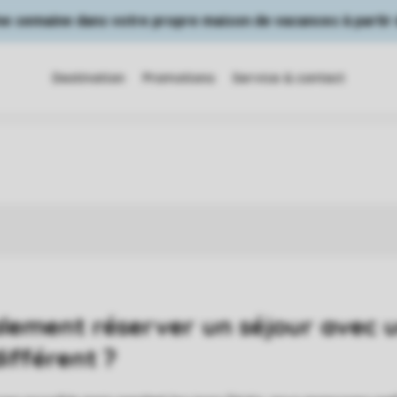
Une semaine dans votre propre maison de vacances à partir 
Destination
Promotions
Service & contact