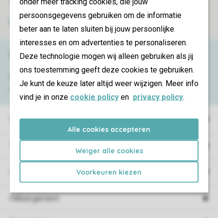
onder meer tracking cookies, die jouw
Transmission sécurisée des données
persoonsgegevens gebruiken om de informatie
Paiement sécurisé
beter aan te laten sluiten bij jouw persoonlijke
interesses en om advertenties te personaliseren.
Besoin d’aide ?
Deze technologie mogen wij alleen gebruiken als jij
ons toestemming geeft deze cookies te gebruiken.
Consultez la foire aux
questions
ou
Je kunt de keuze later altijd weer wijzigen. Meer info
contactez notre
Contact Center
.
vind je in onze
cookie policy
en
privacy policy
.
Villages de vacances
Alle cookies accepteren
Type de vacances
Weiger alle cookies
Campings
Voorkeuren kiezen
Hébergement