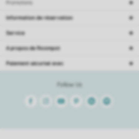
Promotions
Information de réservation
Service
A propos de Roompot
Paiement sécurisé avec
Follow Us
Facebook
Instagram
Youtube
Pinterest
Linkedin
Spotify