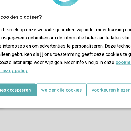
Contrôle de votre vie privée
 cookies plaatsen?
Plus d’infos et préférences
jn bezoek op onze website gebruiken wij onder meer tracking co
nsgegevens gebruiken om de informatie beter aan te laten sluit
e interesses en om advertenties te personaliseren. Deze techno
Certificat SSL
lleen gebruiken als jij ons toestemming geeft deze cookies te g
keuze later altijd weer wijzigen. Meer info vind je in onze
cookie
rivacy policy
.
Promotions
kies accepteren
Weiger alle cookies
Voorkeuren kiezen
Dernière minutes
as