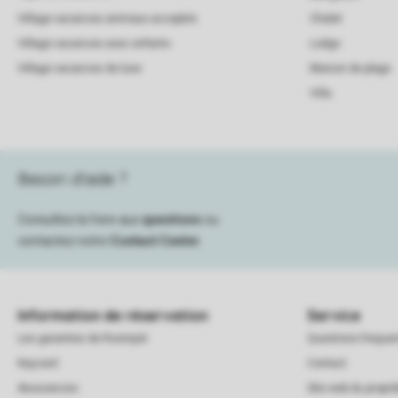
Village vacances animaux acceptés
Chalet
Village vacances avec enfants
Lodge
Village vacances de luxe
Maison de plage
Villa
Besoin d’aide ?
Consultez la foire aux
questions
ou
contactez notre
Contact Center
.
Information de réservation
Service
Les garanties de Roompot
Questions frequ
Keycard
Contact
Assurances
Site web du proprié