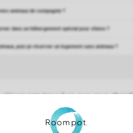
 mes animaux de compagnie ?
urner dans un hébergement spécial pour chiens ?
animaux, puis-je réserver un logement sans animaux ?