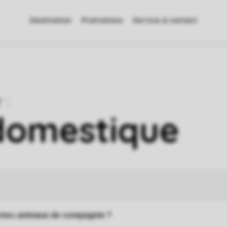
Destination
Promotions
Service & contact
 mes animaux de compagnie ?