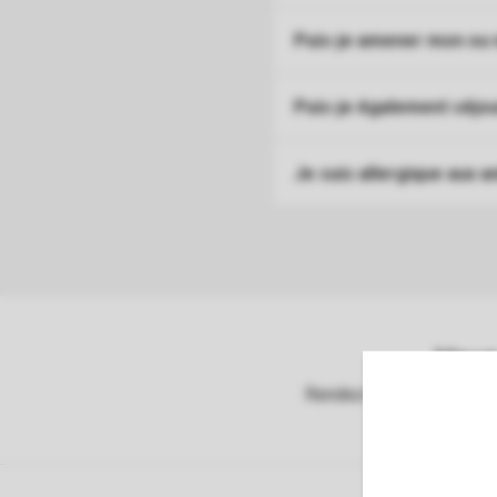
Puis-je amener mon ou
Puis-je également séjo
Je suis allergique aux 