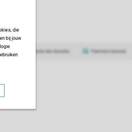
okies, die
en bij jouw
logie
Transmission sécurisée des données
Paiement sécurisé
ebruiken.