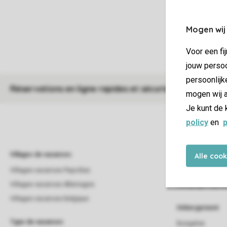
Mogen wij
Voor een fi
jouw persoo
persoonlijk
Réservations en ligne rapides et sécurisées
mogen wij a
Je kunt de 
policy
en
p
Villages de vacances
Campings
Alle coo
Villages vacances Pays-Bas
Campings
Villages vacances Allemagne
Campings Pays-B
Villages vacances Belgique
Hébergement
Type de vacances
Bungalow