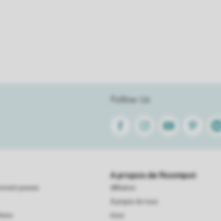
Follow Us
Facebook
Instagram
Youtube
Pinterest
Lin
A propos de Roompot
emment posees
Affiliation
À propos de nous
taire
Koos