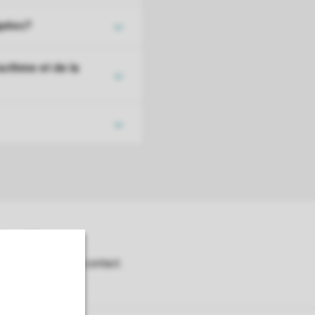
apées?
asthme et de la