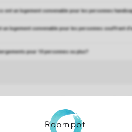
rcs ont un logement convenable pour les personnes handic
t un logement convenable pour les personnes souffrant d'
bergements pour 10 personnes ou plus?