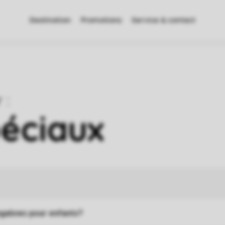
Destination
Promotions
Service & contact
ngalows pour enfants?