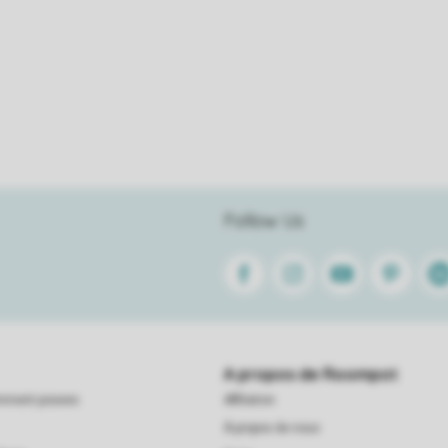
Follow Us
Facebook
Instagram
Youtube
Pinterest
Lin
A propos de Roompot
emment posees
Affiliation
À propos de nous