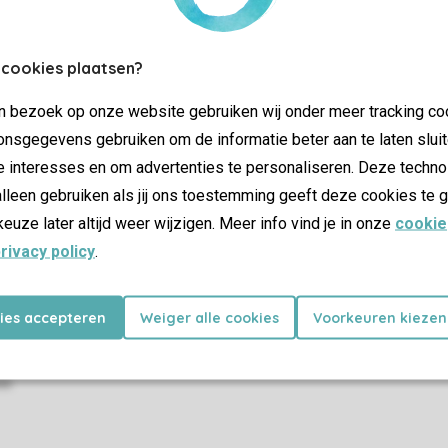
Contrôle de votre vie privée
 cookies plaatsen?
Plus d’infos et préférences
jn bezoek op onze website gebruiken wij onder meer tracking co
nsgegevens gebruiken om de informatie beter aan te laten sluit
e interesses en om advertenties te personaliseren. Deze techno
lleen gebruiken als jij ons toestemming geeft deze cookies te g
Certificat SSL
keuze later altijd weer wijzigen. Meer info vind je in onze
cookie
rivacy policy
.
kies accepteren
Weiger alle cookies
Voorkeuren kiezen
Promotions
Dernière minutes
as