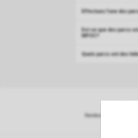
Effectuez l'une des pa
Est-ce que des parcs on
MPOC?
Quels parcs ont des hé