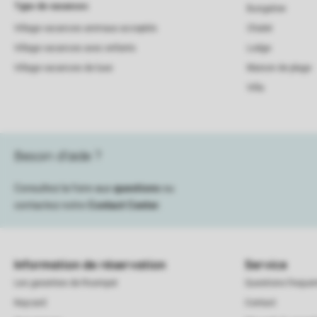
Type de vacances
Bungalow
Village vacances animaux acceptés
Chalet
Village vacances avec enfants
Lodge
Village vacances de luxe
Maison de plage
Villa
Besoin d’aide ?
Consultez la foire aux
questions
ou
contactez notre
Contact Center
.
Information de réservation
Service
Les garanties de Roompot
Questions frequ
Keycard
Contact