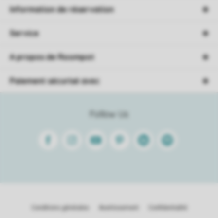
Information de réservation
Service
A propos de Roompot
Paiement sécurisé avec
Follow Us
Facebook
Instagram
Youtube
Pinterest
Linkedin
Spotify
Conditions générales
Avertissement
Confidentialité