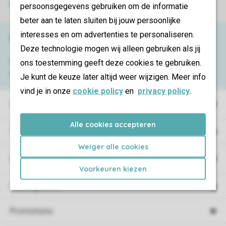
Paiement sécurisé
persoonsgegevens gebruiken om de informatie
beter aan te laten sluiten bij jouw persoonlijke
interesses en om advertenties te personaliseren.
Besoin d’aide ?
Deze technologie mogen wij alleen gebruiken als jij
Consultez la foire aux
questions
ou
ons toestemming geeft deze cookies te gebruiken.
contactez notre
Contact Center
.
Je kunt de keuze later altijd weer wijzigen. Meer info
vind je in onze
cookie policy
en
privacy policy
.
Villages de vacances
Alle cookies accepteren
Type de vacances
Weiger alle cookies
Campings
Voorkeuren kiezen
Hébergement
Promotions