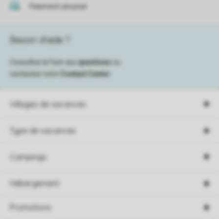
Paiement sécurisé
Besoin d’aide ?
Consultez la foire aux
questions
ou
contactez notre
Contact Center
.
Villages de vacances
Type de vacances
Campings
Hébergement
Promotions