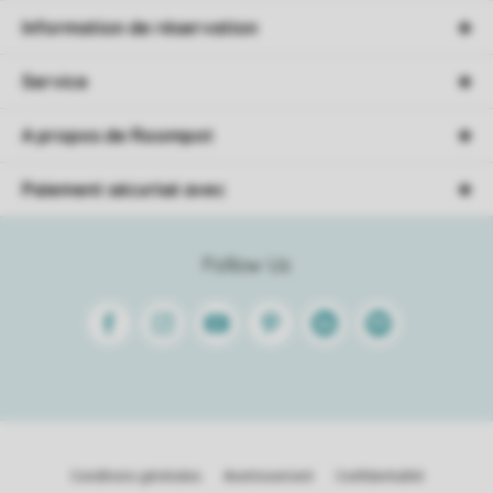
Information de réservation
Service
A propos de Roompot
Paiement sécurisé avec
Follow Us
Facebook
Instagram
Youtube
Pinterest
Linkedin
Spotify
Conditions générales
Avertissement
Confidentialité