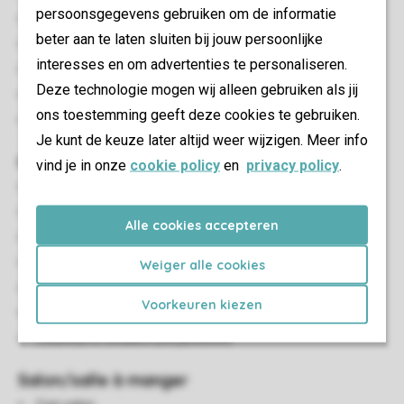
persoonsgegevens gebruiken om de informatie
Wifi Gratuit
beter aan te laten sluiten bij jouw persoonlijke
Convient pour 6 personnes
interesses en om advertenties te personaliseren.
Interdiction de fumer
Deze technologie mogen wij alleen gebruiken als jij
Animaux admis
ons toestemming geeft deze cookies te gebruiken.
Animaux non admis
Je kunt de keuze later altijd weer wijzigen. Meer info
Chambre(s) à coucher
vind je in onze
cookie policy
en
privacy policy
.
Nombre de chambres: 3
Chambres au RDC: 3
Alle cookies accepteren
Chambre au RDC
Nombre de lits superposés: 1
Weiger alle cookies
Nombre de lits doubles: 1
Voorkeuren kiezen
De lits simples: 2
Couettes et oreillers une personne
Salon/salle à manger