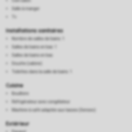
Coin salon
Salle à manger
Tv
Installations sanitaires
Nombre de salles de bains: 1
Salles de bains en bas: 1
Salles de bains en bas
Douche (cabine)
Toilettes dans la salle de bains: 1
Cuisine
Bouilloire
Réfrigérateur avec congélateur
Machine à café adaptée aux tasses (Senseo)
Extérieur
Parasol