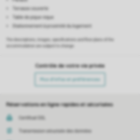
Terrasse couverte
Table de pique-nique
Stationnement à proximité du logement
The descriptions, images, specifications and floor plans of the
accommodation are subject to change.
Contrôle de votre vie privée
Plus d’infos et préférences
Réservations en ligne rapides et sécurisées
Certificat SSL
Transmission sécurisée des données