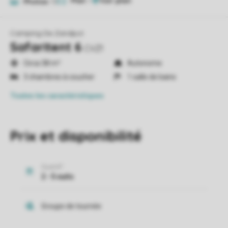
Plan
1
Photos
15
Camping De Zandput
Safaritent 6
CVZ1
Circa 38 m²
Autonome
3 chambres à coucher
1 salle de bains
Toutes
les caractéristiques
Prix et disponibilité