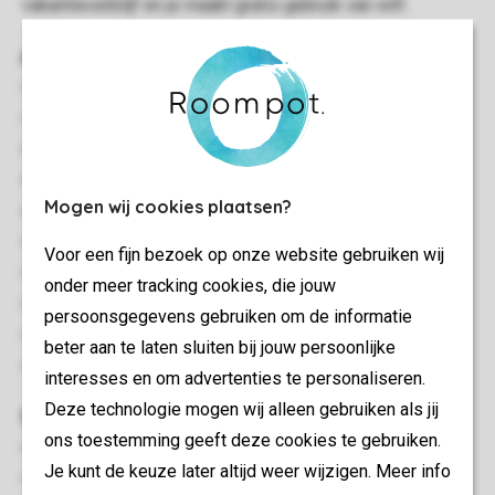
vakantieverblijf en je maakt gratis gebruik van wifi.
Algemeen
98 m²
Geschakeld
Drie slaapkamers
Meerdere verdiepingen
Mogen wij cookies plaatsen?
Vloerverwarming
Berging
Voor een fijn bezoek op onze website gebruiken wij
Gratis wifi
onder meer tracking cookies, die jouw
Geschikt voor 6 personen
persoonsgegevens gebruiken om de informatie
Rookvrij
beter aan te laten sluiten bij jouw persoonlijke
In enkele accommodaties zijn huisdieren toegestaan
interesses en om advertenties te personaliseren.
Deze technologie mogen wij alleen gebruiken als jij
Slaapkamer(s)
ons toestemming geeft deze cookies te gebruiken.
Slaapkamers boven: 3
Je kunt de keuze later altijd weer wijzigen. Meer info
Aantal tweepersoonsbedden: 1