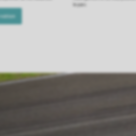
le parc.
vation