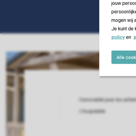
jouw persoo
persoonlijk
mogen wij a
Je kunt de 
policy
en
p
Alle coo
Convivialité pour les enfan
Service Rating from our guests
L'hospitalité