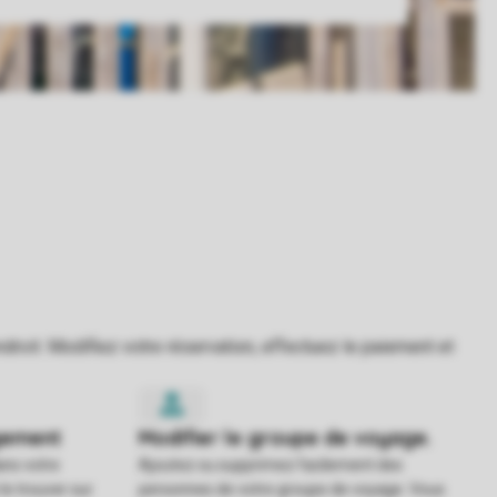
ans votre
Ajoutez ou supprimez facilement des
e trouver sur
personnes de votre groupe de voyage. Vous