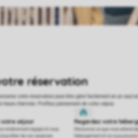
rez entièrement équipé et vous
Découvrez ce que vous attend d
u'à profiter de vos vacances.
hébergement et où vous pouvez l