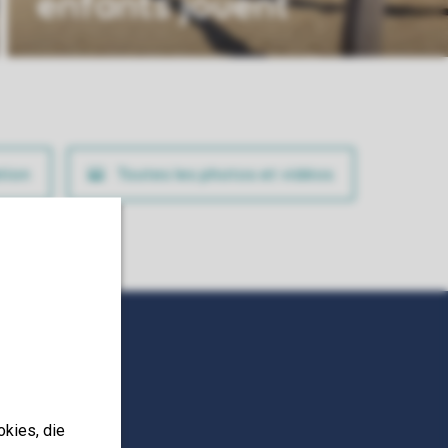
enfants jouent
tion
Toutes les photos et vidéos
okies, die