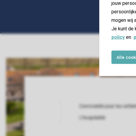
jouw persoo
persoonlijk
mogen wij a
Je kunt de 
policy
en
p
Alle coo
Convivialité pour les enfan
Service Rating from our guests
L'hospitalité