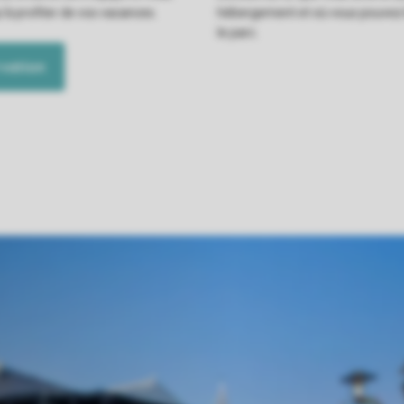
u'à profiter de vos vacances.
hébergement et où vous pouvez l
le parc.
vation