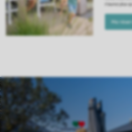
n'aurez plus q
Ma réser