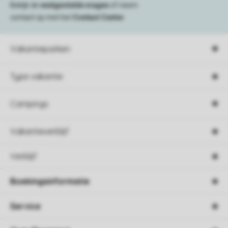
Bekijk de
veelgestelde vragen
of neem
contact op met het
Contact Center
.
Vakantieparken
Type vakantie
Campings
Vakantieverblijf
Verblijf
Boekingsinformatie
Service