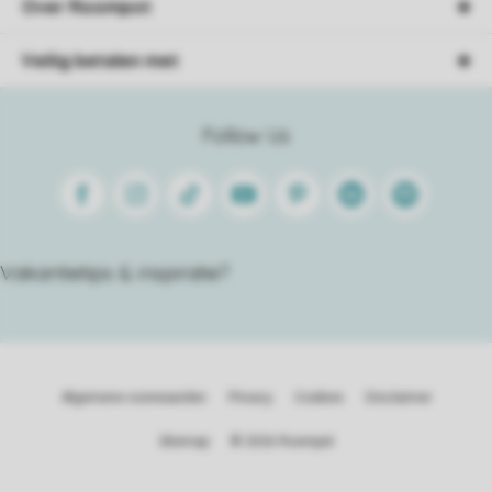
Over Roompot
Veilig betalen met
Follow Us
Facebook
Instagram
Tiktok
Youtube
Pinterest
Linkedin
Spotify
Vakantietips & inspiratie?
Algemene voorwaarden
Privacy
Cookies
Disclaimer
Sitemap
© 2026 Roompot