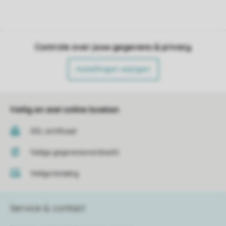
Controle over jouw gegevens & privacy
Instellingen wijzigen
Veilig en snel online boeken
SSL certificaat
Veilige gegevensoverdracht
Veilige betaling
Service & contact