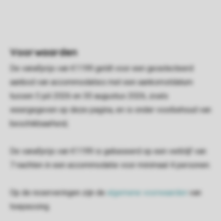
Voorwaarden
De vanafprijs van €1199 geldt voor een geselecteerd
aanbod van accommodaties met een aankomstdatum
tussen 3 juli 2026 en 30 augustus 2026, zoals
weergegeven op deze pagina, en is onder voorbehoud van
beschikbaarheid;
De vanafprijs van €1199 is gebaseerd op een verblijf van
7 nachten in een accommodatie voor minimaal 4 personen.
Op de reserveringen zijn de
algemene voorwaarden
van
toepassing.